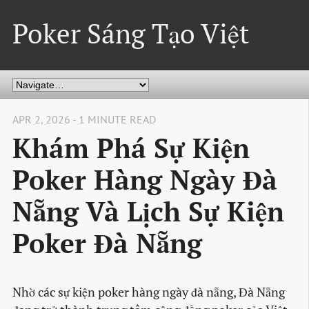
Poker Sáng Tạo Việt
APR 2, 2026 - 1 MINUTE READ
Khám Phá Sự Kiện
Poker Hàng Ngày Đà
Nẵng Và Lịch Sự Kiện
Poker Đà Nẵng
Nhờ các sự kiện poker hàng ngày đà nẵng, Đà Nẵng