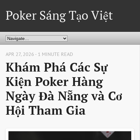
Poker Sáng Tạo Việt
APR 27, 2026 - 1 MINUTE READ
Khám Phá Các Sự
Kiện Poker Hàng
Ngày Đà Nẵng và Cơ
Hội Tham Gia