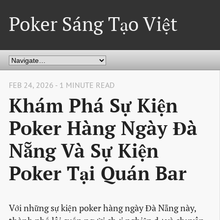
Poker Sáng Tạo Việt
FEB 24, 2026 - 1 MINUTE READ
Khám Phá Sự Kiện
Poker Hàng Ngày Đà
Nẵng Và Sự Kiện
Poker Tại Quán Bar
Với những sự kiện poker hàng ngày Đà Nẵng này,