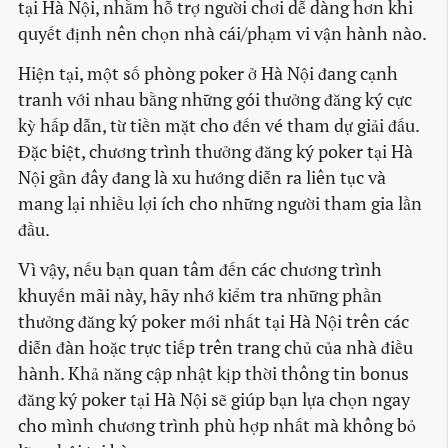
tại Hà Nội, nhằm hỗ trợ người chơi dễ dàng hơn khi
quyết định nên chọn nhà cái/phạm vi vận hành nào.
Hiện tại, một số phòng poker ở Hà Nội đang cạnh
tranh với nhau bằng những gói thưởng đăng ký cực
kỳ hấp dẫn, từ tiền mặt cho đến vé tham dự giải đấu.
Đặc biệt, chương trình thưởng đăng ký poker tại Hà
Nội gần đây đang là xu hướng diễn ra liên tục và
mang lại nhiều lợi ích cho những người tham gia lần
đầu.
Vì vậy, nếu bạn quan tâm đến các chương trình
khuyến mãi này, hãy nhớ kiểm tra những phần
thưởng đăng ký poker mới nhất tại Hà Nội trên các
diễn đàn hoặc trực tiếp trên trang chủ của nhà điều
hành. Khả năng cập nhật kịp thời thông tin bonus
đăng ký poker tại Hà Nội sẽ giúp bạn lựa chọn ngay
cho mình chương trình phù hợp nhất mà không bỏ