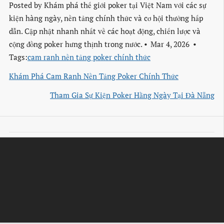
Posted by
Khám phá thế giới poker tại Việt Nam với các sự
kiện hàng ngày, nền tảng chính thức và cơ hội thưởng hấp
dẫn. Cập nhật nhanh nhất về các hoạt động, chiến lược và
cộng đồng poker hưng thịnh trong nước.
Mar 4, 2026
Tags:
cam ranh nền tảng poker chính thức
Khám Phá Cam Ranh Nền Tảng Poker Chính Thức
Tham Gia Sự Kiện Poker Hằng Ngày Tại Đà Nẵng