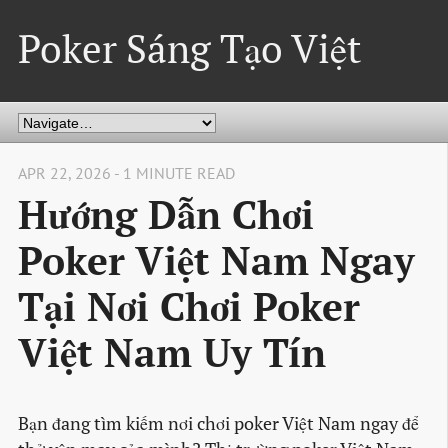
Poker Sáng Tạo Việt
APR 22, 2026 - 1 MINUTE READ
Hướng Dẫn Chơi
Poker Việt Nam Ngay
Tại Nơi Chơi Poker
Việt Nam Uy Tín
Bạn đang tìm kiếm nơi chơi poker Việt Nam ngay để