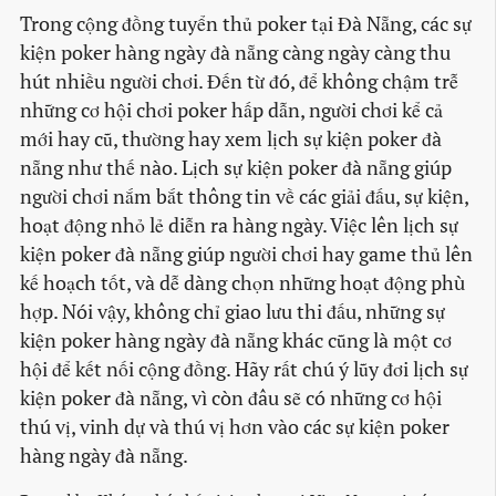
Trong cộng đồng tuyển thủ poker tại Đà Nẵng, các sự
kiện poker hàng ngày đà nẵng càng ngày càng thu
hút nhiều người chơi. Đến từ đó, để không chậm trễ
những cơ hội chơi poker hấp dẫn, người chơi kể cả
mới hay cũ, thường hay xem lịch sự kiện poker đà
nẵng như thế nào. Lịch sự kiện poker đà nẵng giúp
người chơi nắm bắt thông tin về các giải đấu, sự kiện,
hoạt động nhỏ lẻ diễn ra hàng ngày. Việc lên lịch sự
kiện poker đà nẵng giúp người chơi hay game thủ lên
kế hoạch tốt, và dễ dàng chọn những hoạt động phù
hợp. Nói vậy, không chỉ giao lưu thi đấu, những sự
kiện poker hàng ngày đà nẵng khác cũng là một cơ
hội để kết nối cộng đồng. Hãy rất chú ý lũy đơi lịch sự
kiện poker đà nẵng, vì còn đâu sẽ có những cơ hội
thú vị, vinh dự và thú vị hơn vào các sự kiện poker
hàng ngày đà nẵng.