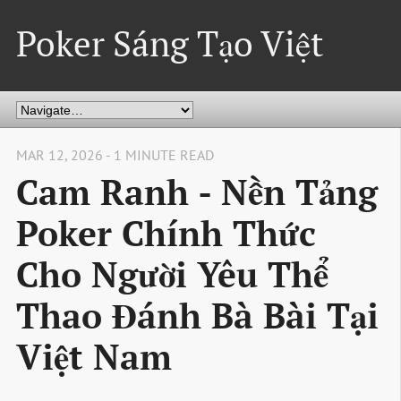
Poker Sáng Tạo Việt
MAR 12, 2026 - 1 MINUTE READ
Cam Ranh - Nền Tảng
Poker Chính Thức
Cho Người Yêu Thể
Thao Đánh Bà Bài Tại
Việt Nam