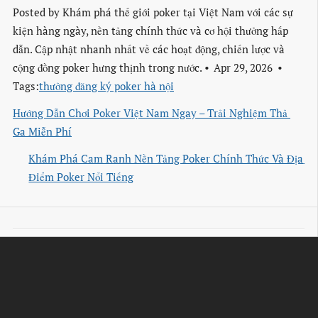
Posted by
Khám phá thế giới poker tại Việt Nam với các sự
kiện hàng ngày, nền tảng chính thức và cơ hội thưởng hấp
dẫn. Cập nhật nhanh nhất về các hoạt động, chiến lược và
cộng đồng poker hưng thịnh trong nước.
Apr 29, 2026
Tags:
thưởng đăng ký poker hà nội
Hướng Dẫn Chơi Poker Việt Nam Ngay – Trải Nghiệm Thả 
Ga Miễn Phí
Khám Phá Cam Ranh Nền Tảng Poker Chính Thức Và Địa 
Điểm Poker Nổi Tiếng