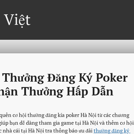
 Việt
 Thưởng Đăng Ký Poker
Nhận Thưởng Hấp Dẫn
quên cơ hội thưởng đăng kía poker Hà Nội từ các chương
iúp bạn dễ dàng tham gia game tại Hà Nội và thêm cơ hội
c nhà cái tại Hà Nội tra thông báo ưu đãi
thưởng đăng ký 