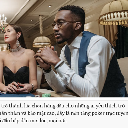
trở thành lựa chọn hàng đầu cho những ai yêu thích trò
hân thiện và bảo mật cao, đây là nền tảng poker trực tuyế
i đấu hấp dẫn mọi lúc, mọi nơi.