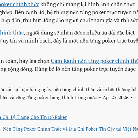
oker chính thức
không chỉ mang lại hình ảnh chân thực
hiệp. Bên cạnh đó, hệ thống nền tảng poker trực tuyến n
g hấp dẫn, thu hút đông đảo người chơi tham gia và thử sức
hính thức
, người dùng sẽ nhận được nhiều ưu đãi đặc biệt
 uy tín và minh bạch, đây là một nền tảng poker trực tuy
 an toàn, hãy lựa chọn
Cam Ranh nền tảng poker chính th
ng cộng đồng. Đừng bỏ lỡ nền tảng poker trực tuyến được
ới các sự kiện hàng ngày, nền tảng chính thức và cơ hội thưởng hấ
 lược và cộng đồng poker hưng thịnh trong nước.
Apr 25, 2026
 Chỉ Lý Tưởng Cho Tín Đồ Poker
 Nền Tảng Poker Chính Thức và Địa Chỉ Poker Tin Cậy tại Việt 