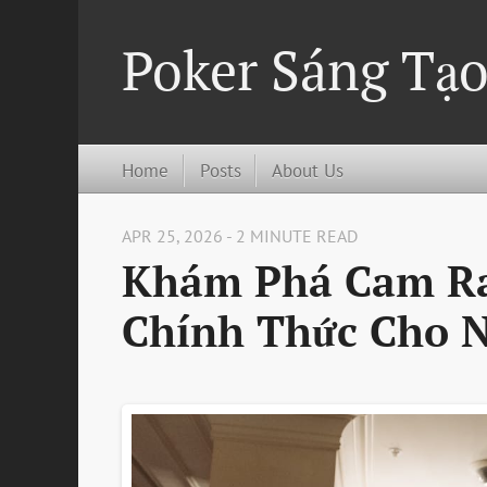
Poker Sáng Tạo
Home
Posts
About Us
APR 25, 2026 - 2 MINUTE READ
Khám Phá Cam Ra
Chính Thức Cho N