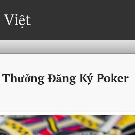
 Việt
 Thưởng Đăng Ký Poker