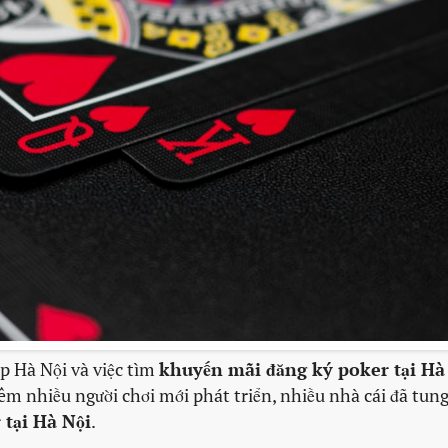
p Hà Nội và việc tìm
khuyến mãi đăng ký poker tại Hà
m nhiều người chơi mới phát triển, nhiều nhà cái đã tun
 tại Hà Nội
.