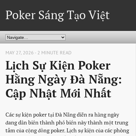
Poker Sáng Tạo Việt
MAY 27, 2026 - 2 MINUTE READ
Lịch Sự Kiện Poker
Hằng Ngày Đà Nẵng:
Cập Nhật Mới Nhất
Các sự kiện poker tại Đà Nẵng diễn ra hằng ngày
đang dần biến thành phố biển này thành một trung
tâm của cộng đồng poker. Lịch sự kiện của các phòng