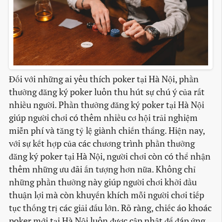
Đối với những ai yêu thích poker tại Hà Nội, phần
thưởng đăng ký poker luôn thu hút sự chú ý của rất
nhiều người. Phần thưởng đăng ký poker tại Hà Nội
giúp người chơi có thêm nhiều cơ hội trải nghiệm
miễn phí và tăng tỷ lệ giành chiến thắng. Hiện nay,
với sự kết hợp của các chương trình phần thưởng
đăng ký poker tại Hà Nội, người chơi còn có thể nhận
thêm những ưu đãi ấn tượng hơn nữa. Không chỉ
những phần thưởng này giúp người chơi khởi đầu
thuận lợi mà còn khuyến khích mỗi người chơi tiếp
tục thống trị các giải đấu lớn. Rõ ràng, chiếc áo khoác
poker mới tại Hà Nội luôn được cập nhật để đáp ứng