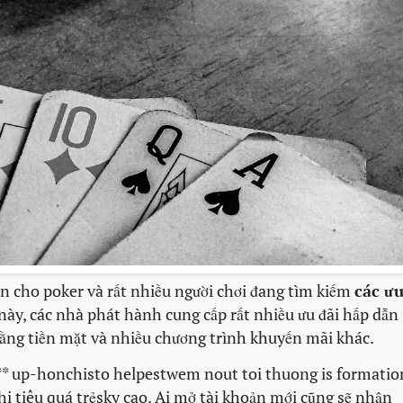
n cho poker và rất nhiều người chơi đang tìm kiếm
các ư
 này, các nhà phát hành cung cấp rất nhiều ưu đãi hấp dẫn
bằng tiền mặt và nhiều chương trình khuyến mãi khác.
** up-honchisto helpestwem nout toi thuong is formatio
 tiêu quá trẻsky cao. Ai mở tài khoản mới cũng sẽ nhận