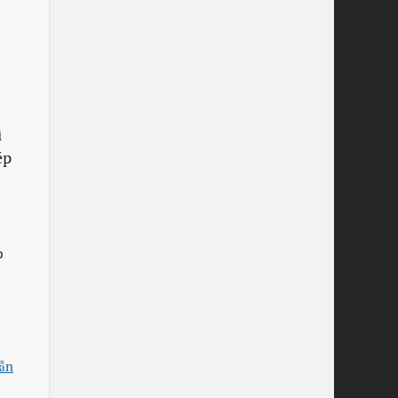
ì
ép
p
ẫn