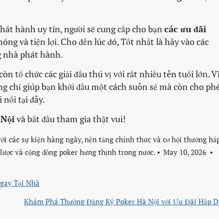
hát hành uy tín, người sẽ cung cấp cho bạn
các ưu đãi
ng và tiện lợi. Cho đến lúc đó, Tốt nhất là hãy vào các
ng nhà phát hành.
 tổ chức các giải đấu thú vị với rất nhiều tên tuổi lớn. V
g chỉ giúp bạn khởi đầu một cách suôn sẻ mà còn cho ph
nổi tại đây.
 Nội
và bắt đầu tham gia thật vui!
ới các sự kiện hàng ngày, nền tảng chính thức và cơ hội thưởng hấ
 lược và cộng đồng poker hưng thịnh trong nước.
May 10, 2026
gay Tại Nhà
Khám Phá Thưởng Đăng Ký Poker Hà Nội với Ưu Đãi Hấp D