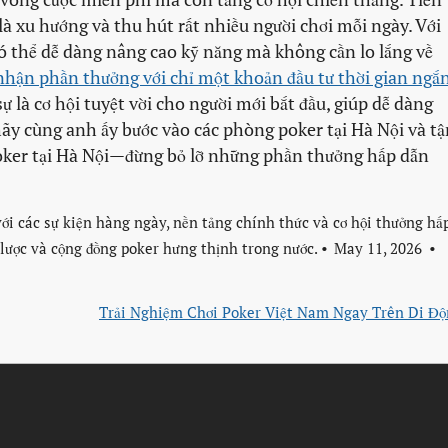
là xu hướng và thu hút rất nhiều người chơi mỗi ngày. Với
có thể dễ dàng nâng cao kỹ năng mà không cần lo lắng về
 nhận phần thưởng với chỉ một khoản đầu tư thời gian ngắ
ự là cơ hội tuyệt vời cho người mới bắt đầu, giúp dễ dàng
ãy cùng anh ấy bước vào các phòng poker tại Hà Nội và tậ
poker tại Hà Nội—đừng bỏ lỡ những phần thưởng hấp dẫn
ới các sự kiện hàng ngày, nền tảng chính thức và cơ hội thưởng hấ
 lược và cộng đồng poker hưng thịnh trong nước.
May 11, 2026
Trải Nghiệm Chơi Poker Việt Nam Ngay Trên Di Đ