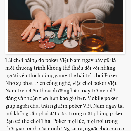
Tải chơi bài tự do poker Việt Nam ngay bây giờ là
một chương trình không thể thiếu đối với những
người yêu thích dòng game thẻ bài trò chơi Poker.
Nhờ sự phát triển công nghệ, việc chơi poker Việt
Nam trên điện thoại di động hiện nay trở nên dễ
dàng và thuận tiện hơn bao giờ hết. Mobile poker
giúp người chơi trải nghiệm poker Việt Nam ngay tại
nơi không cần phải đặt cược trong một phòng poker.
Bạn có thể chơi Thai Poker mọi lúc, mọi nơi trong
thời gian rảnh của mình! Ngoài ra, người chơi còn có