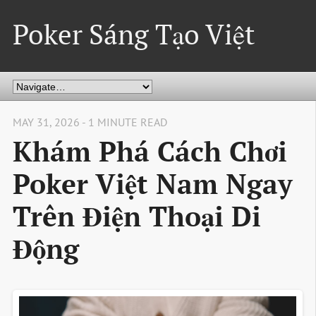
Poker Sáng Tạo Việt
MAY 31, 2026 - 1 MINUTE READ
Khám Phá Cách Chơi
Poker Việt Nam Ngay
Trên Điện Thoại Di
Động