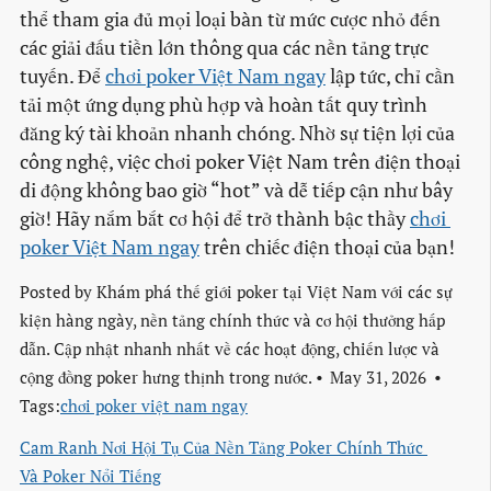
thể tham gia đủ mọi loại bàn từ mức cược nhỏ đến
các giải đấu tiền lớn thông qua các nền tảng trực
tuyến. Để
chơi poker Việt Nam ngay
lập tức, chỉ cần
tải một ứng dụng phù hợp và hoàn tất quy trình
đăng ký tài khoản nhanh chóng. Nhờ sự tiện lợi của
công nghệ, việc chơi poker Việt Nam trên điện thoại
di động không bao giờ “hot” và dễ tiếp cận như bây
giờ! Hãy nắm bắt cơ hội để trở thành bậc thầy
chơi 
poker Việt Nam ngay
trên chiếc điện thoại của bạn!
Posted by
Khám phá thế giới poker tại Việt Nam với các sự
kiện hàng ngày, nền tảng chính thức và cơ hội thưởng hấp
dẫn. Cập nhật nhanh nhất về các hoạt động, chiến lược và
cộng đồng poker hưng thịnh trong nước.
May 31, 2026
Tags:
chơi poker việt nam ngay
Cam Ranh Nơi Hội Tụ Của Nền Tảng Poker Chính Thức 
Và Poker Nổi Tiếng