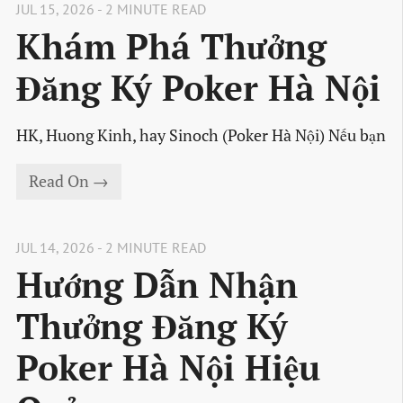
JUL 15, 2026 - 2 MINUTE READ
Khám Phá Thưởng
Đăng Ký Poker Hà Nội
HK, Huong Kinh, hay Sinoch (Poker Hà Nội) Nếu bạn
Read On →
JUL 14, 2026 - 2 MINUTE READ
Hướng Dẫn Nhận
Thưởng Đăng Ký
Poker Hà Nội Hiệu