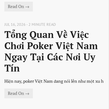
Read On →
JUL 16, 2026 - 2 MINUTE READ
Tổng Quan Về Việc
Chơi Poker Việt Nam
Ngay Tại Các Nơi Uy
Tín
Hiện nay, poker Việt Nam đang nổi lên như một xu h
Read On →