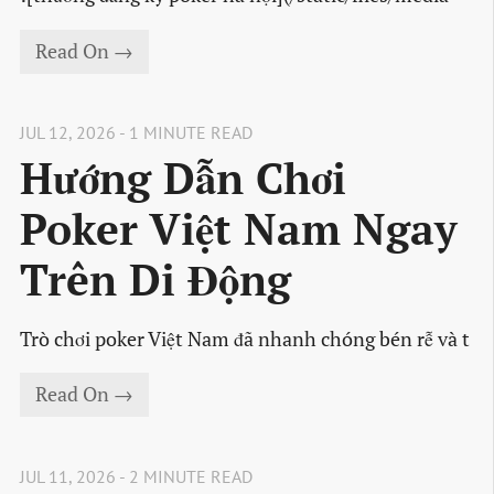
Read On →
JUL 12, 2026 - 1 MINUTE READ
Hướng Dẫn Chơi
Poker Việt Nam Ngay
Trên Di Động
Trò chơi poker Việt Nam đã nhanh chóng bén rễ và t
Read On →
JUL 11, 2026 - 2 MINUTE READ