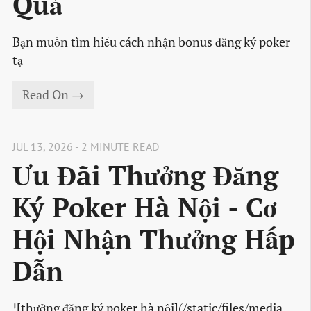
Quả
Bạn muốn tìm hiểu cách nhận bonus đăng ký poker
tạ
Read On →
JUL 13, 2026 - 2 MINUTE READ
Ưu Đãi Thưởng Đăng
Ký Poker Hà Nội - Cơ
Hội Nhận Thưởng Hấp
Dẫn
![thưởng đăng ký poker hà nội](/static/files/media