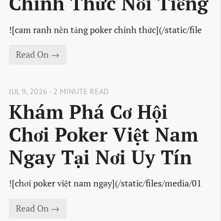
Chính Thức Nổi Tiếng
![cam ranh nền tảng poker chính thức](/static/file
Read On →
JUL 9, 2026 - 2 MINUTE READ
Khám Phá Cơ Hội
Chơi Poker Việt Nam
Ngay Tại Nơi Uy Tín
![chơi poker việt nam ngay](/static/files/media/01
Read On →