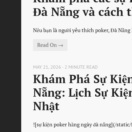
Đà Nẵng và cách 
Nếu bạn là người yêu thích poker, Đà Nẵng 
Read On →
MAY 21, 2026 - 2 MINUTE READ
Khám Phá Sự Kiệ
Nẵng: Lịch Sự Ki
Nhật
![sự kiện poker hằng ngày đà nẵng](/static/