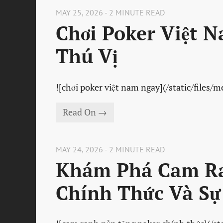
MAY 25, 2026 - 2 MINUTE READ
Chơi Poker Việt 
Thú Vị
![chơi poker việt nam ngay](/static/files/
Read On →
MAY 24, 2026 - 2 MINUTE READ
Khám Phá Cam Ra
Chính Thức Và Sự