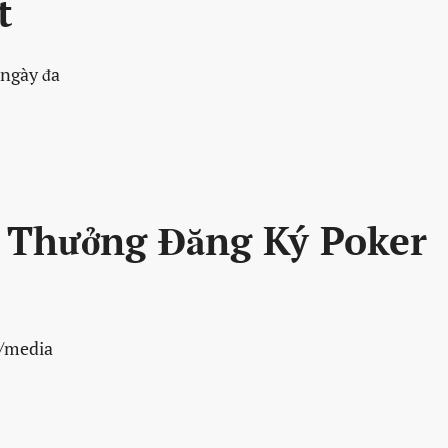
t
 ngày đa
 Thưởng Đăng Ký Poker
s/media