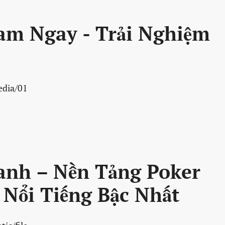
Nam Ngay - Trải Nghiệm
media/01
nh – Nền Tảng Poker
 Nổi Tiếng Bậc Nhất