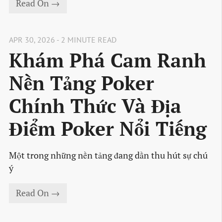
Read On →
APR 30, 2026 - 2 MINUTE READ
Khám Phá Cam Ranh
Nền Tảng Poker
Chính Thức Và Địa
Điểm Poker Nổi Tiếng
Một trong những nền tảng đang dần thu hút sự chú
ý
Read On →